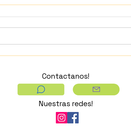
JUVENTUDES CREATIVAS:
MES
"Salí del piloto automático"
INT
COL
ORG
Contactanos!
PAR
TER
Nuestras redes!