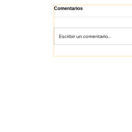
Comentarios
Escribir un comentario...
IA WEEK NEUQUÉN 2026:
INTELIGENCIA ARTIFICIAL
A PASOS DE COLONIA
RURAL